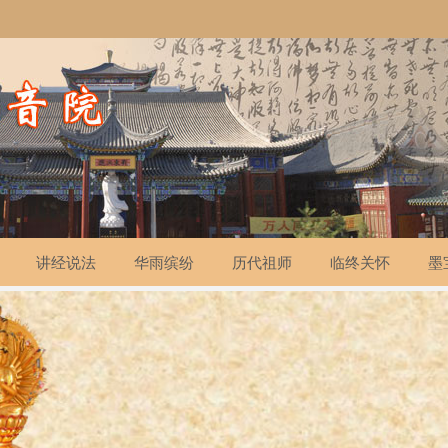
讲经说法
华雨缤纷
历代祖师
临终关怀
墨